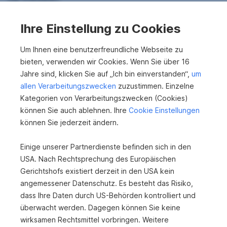
möblierte Küche (wird noch geliefert)
Ihre Einstellung zu Cookies
Parkettböden in den Zimmern
Fußbodenheizung
Um Ihnen eine benutzerfreundliche Webseite zu
Heizung mittels Wärmepumpen
bieten, verwenden wir Cookies. Wenn Sie über 16
Stützkühlung (die Dachgeschosswohnung erhält
Jahre sind, klicken Sie auf „Ich bin einverstanden“,
um
eine Klimaanlage)
allen Verarbeitungszwecken
zuzustimmen. Einzelne
Bäder mit Handtuchheizkörper
Kategorien von Verarbeitungszwecken (Cookies)
Elektrisch betriebener Sonnenschutz (je nach
können Sie auch ablehnen. Ihre
Cookie Einstellungen
sommerlicher Überwärmung)
können Sie jederzeit ändern.
Einbruchshemmende RC3 Wohnungseingangstüren
Gemeinschaftssatellitenanlage Astra und Hotbird
Einige unserer Partnerdienste befinden sich in den
Kinderwagen und Fahrradabstellraum
USA. Nach Rechtsprechung des Europäischen
Kellerabteil pro Wohnung
Gerichtshofs existiert derzeit in den USA kein
PKW-Stapelparker in der hauseigenen Garage
angemessener Datenschutz. Es besteht das Risiko,
(Miete €182,50 pro Platz)
dass Ihre Daten durch US-Behörden kontrolliert und
überwacht werden. Dagegen können Sie keine
Sie suchen eine erstklassige Wohnung in einem der
wirksamen Rechtsmittel vorbringen. Weitere
beliebtesten Bezirke in Wien? Dann sehen Sie sich