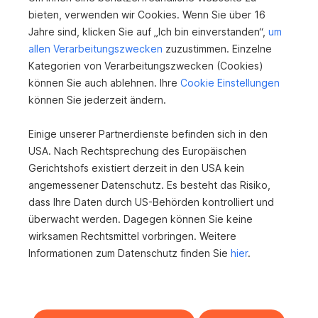
Treuhandschaft lt. Anwaltstarif zzgl. Barauslagen
bieten, verwenden wir Cookies. Wenn Sie über 16
Jahre sind, klicken Sie auf „Ich bin einverstanden“,
um
Unsere Objekte finden Sie zuerst unter
www.sreal.at
!
allen Verarbeitungszwecken
zuzustimmen. Einzelne
Kategorien von Verarbeitungszwecken (Cookies)
Anmerkungen:
können Sie auch ablehnen. Ihre
Cookie Einstellungen
Die angeführten Angaben und Informationen dienen
können Sie jederzeit ändern.
lediglich als unverbindliche Vorinformation und bleiben
somit ohne jede Gewähr. Die Angaben erfolgen aufgrund
Einige unserer Partnerdienste befinden sich in den
jener Informationen und Unterlagen welche s REAL von
USA. Nach Rechtsprechung des Europäischen
Dritten zur Verfügung gestellt wurden.
Gerichtshofs existiert derzeit in den USA kein
angemessener Datenschutz. Es besteht das Risiko,
dass Ihre Daten durch US-Behörden kontrolliert und
überwacht werden. Dagegen können Sie keine
wirksamen Rechtsmittel vorbringen. Weitere
Informationen zum Datenschutz finden Sie
hier
.