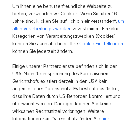
1,1 % Grundbuchseintragungsgebühr
Um Ihnen eine benutzerfreundliche Webseite zu
Kosten für die Errichtung des Kaufvertrages und
bieten, verwenden wir Cookies. Wenn Sie über 16
Treuhandschaft lt. Anwaltstarif zzgl. Barauslagen
Jahre sind, klicken Sie auf „Ich bin einverstanden“,
um
allen Verarbeitungszwecken
zuzustimmen. Einzelne
Unsere Objekte finden Sie zuerst unter
www.sreal.at
!
Kategorien von Verarbeitungszwecken (Cookies)
können Sie auch ablehnen. Ihre
Cookie Einstellungen
Anmerkungen:
können Sie jederzeit ändern.
Die angeführten Angaben und Informationen dienen
lediglich als unverbindliche Vorinformation und bleiben
Einige unserer Partnerdienste befinden sich in den
somit ohne jede Gewähr. Die Angaben erfolgen aufgrund
USA. Nach Rechtsprechung des Europäischen
jener Informationen und Unterlagen welche s REAL von
Gerichtshofs existiert derzeit in den USA kein
Dritten zur Verfügung gestellt wurden.
angemessener Datenschutz. Es besteht das Risiko,
dass Ihre Daten durch US-Behörden kontrolliert und
überwacht werden. Dagegen können Sie keine
wirksamen Rechtsmittel vorbringen. Weitere
Informationen zum Datenschutz finden Sie
hier
.