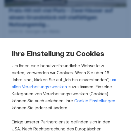
e
Preis-Hit mit viel Platz – Zwei Häuser auf
n
einem Grundstück mit vielfältigen
Nutzungsmög...
4372 St. Georgen am Walde
s
2
310 m
573.000 €
u
Wohnfläche
Kaufpreis
Ihre Einstellung zu Cookies
Um Ihnen eine benutzerfreundliche Webseite zu
c
bieten, verwenden wir Cookies. Wenn Sie über 16
Jahre sind, klicken Sie auf „Ich bin einverstanden“,
um
h
allen Verarbeitungszwecken
zuzustimmen. Einzelne
Kategorien von Verarbeitungszwecken (Cookies)
können Sie auch ablehnen. Ihre
Cookie Einstellungen
e
können Sie jederzeit ändern.
Sonniges Baugrundstück in ruhiger
Wohnlage – 542 m² ideal für Familien und
Einige unserer Partnerdienste befinden sich in den
junge Paare...
USA. Nach Rechtsprechung des Europäischen