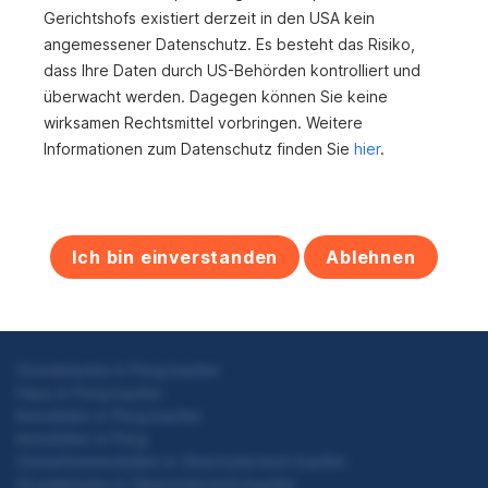
4311 Schwertberg
Gerichtshofs existiert derzeit in den USA kein
angemessener Datenschutz. Es besteht das Risiko,
2
542 m
115.000 €
dass Ihre Daten durch US-Behörden kontrolliert und
Grundfläche
Kaufpreis
überwacht werden. Dagegen können Sie keine
wirksamen Rechtsmittel vorbringen. Weitere
Informationen zum Datenschutz finden Sie
hier
.
S
e
i
Ich bin einverstanden
Ablehnen
Zum Anfang
t
e
n
Grundstücke in Perg kaufen
n
Haus in Perg kaufen
a
Immobilien in Perg kaufen
Immobilien in Perg
v
Gewerbeimmobilien in Oberösterreich kaufen
Grundstücke in Oberösterreich kaufen