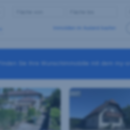
Immobilien im Ausland kaufen
Finden Sie Ihre Wunschimmobilie mit dem my-sr
360°