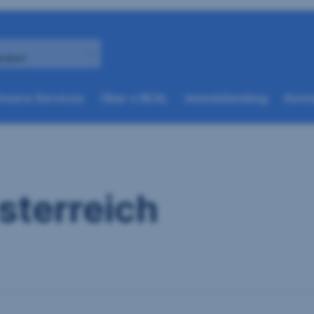
andort
(weitere
(weitere
nsere Services
Über s REAL
Immobilienblog
Konta
Optionen
Optionen
beim
beim
nächsten
nächsten
Element
Element
verfügbar)
verfügbar)
sterreich