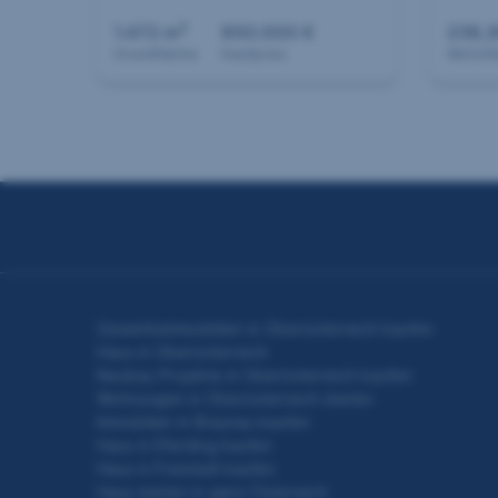
2
1.472 m
850.000 €
238,
Grundfläche
Kaufpreis
Wohnfl
Seitennavigation
Gewerbeimmobilien in Oberösterreich kaufen
Haus in Oberösterreich
Neubau Projekte in Oberösterreich kaufen
Wohnungen in Oberösterreich mieten
Immobilien in Braunau kaufen
Haus in Eferding kaufen
Haus in Freistadt kaufen
Haus mieten in ganz Österreich