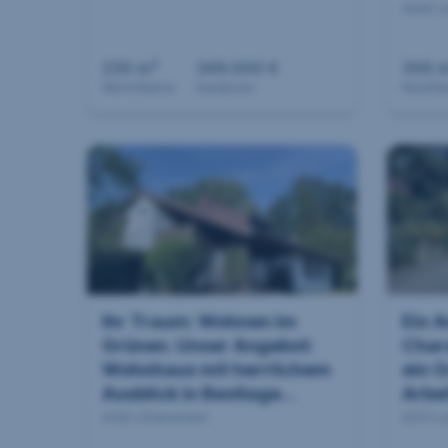
4040 L
2
230 m
349.000 €
356 
Wohnfläche
Kaufpreis
Nutzfl
Ihr Traum: Wohnen im
Ein 
Grünen. Unser Angebot:
Char
Wohnhaus mit herrlichem
ein O
Ausblick in Bestlage...
Arbei
4100 Ottensheim
4372 L