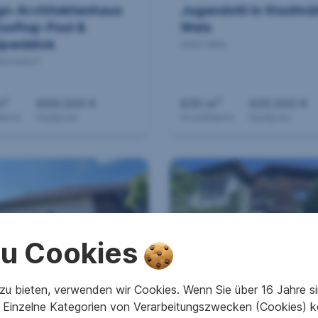
gn-Architektenhaus
Jugendstil in Stadtnä
Rooftop-Pool &
Wels
lpenblick
4600 Wels
icheldorf
2
2
m
669.000 €
630 m
625.000 €
läche
Kaufpreis
Grundfläche
Kaufpreis
 zu Cookies
zügiger Bungalow
zentrale Lage -
u bieten, verwenden wir Cookies. Wenn Sie über 16 Jahre sind
htrenk
Familienwohnraum -
Einzelne Kategorien von Verarbeitungszwecken (Cookies) k
Gartenidylle
archtrenk