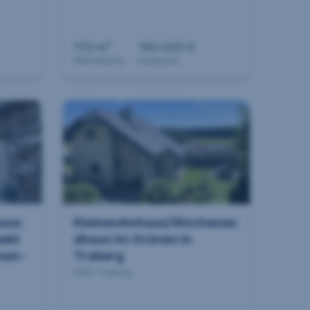
2
170 m
180.000 €
Wohnfläche
Kaufpreis
aus:
Kleinwohnhaus/Wochenen
jekt
dhaus im Grünen in
nen-
Traberg
4183 Traberg