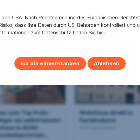
4794 Kopfing im Innkreis
in den USA. Nach Rechtsprechung des Europäischen Gerichtsho
isiko, dass Ihre Daten durch US-Behörden kontrolliert und
Informationen zum Datenschutz finden Sie
hier
.
2
2
7 m
790.000 €
1.000 m
258.000 €
äche
Kaufpreis
Grundfläche
Kaufpreis
Ich bin einverstanden
Ablehnen
au zum Top Preis -
Wohnhaus direkt in
iger als selbst bauen!
Sarleinsbach
haus in 4040
4152 Sarleinsbach
astetten/Urfahr...