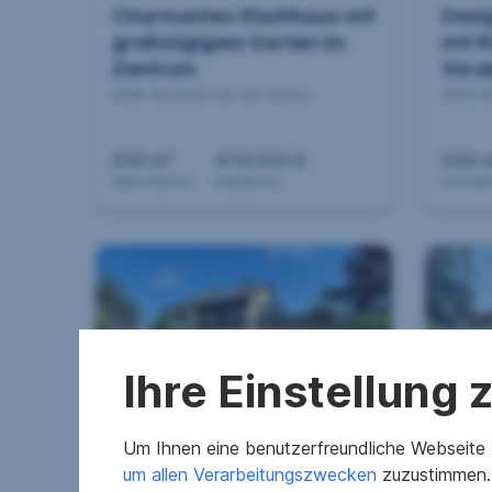
Charmantes Stadthaus mit
Desi
großzügigem Garten im
mit 
Zentrum
Vora
4560 Kirchdorf an der Krems
4563 M
2
256 m
479.000 €
508 
Wohnfläche
Kaufpreis
Grundf
Ihre Einstellung
Zweifamilienhaus Wels-
Groß
Um Ihnen eine benutzerfreundliche Webseite z
Maxlheid
Marc
um allen Verarbeitungszwecken
zuzustimmen. 
4600 Wels
4614 M