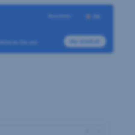
Newsletter
EN
my-sreal.at
ktieren Sie uns