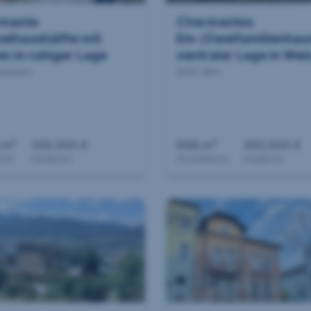
mante
Charmantes
elhaushälfte mit
Ein-/Zweifamilienhaus
n in ruhiger Lage
zentraler Lage in Wel
Lambach
4600 Wels
2
2
 m
335.000 €
698 m
450.000 €
äche
Kaufpreis
Grundfläche
Kaufpreis