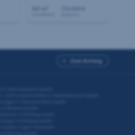
2
921 m
175.000 €
Grundfläche
Kaufpreis
Zum Anfang
 in Oberösterreich kaufen
- und Forstwirtschaften in Oberösterreich kaufen
nungen in Oberösterreich kaufen
 in Braunau kaufen
dstücke in Eferding kaufen
nungen in Eferding kaufen
 kaufen in ganz Österreich
 in Kärnten kaufen