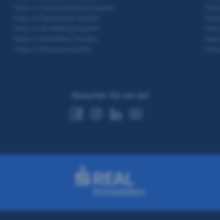
Haus in Oberösterreich kaufen
Haus
Haus in Steiermark kaufen
Haus
Haus in Vorarlberg kaufen
Haus
Haus in Amstetten kaufen
Haus
Haus in Braunau kaufen
Haus
Besuchen Sie uns auf