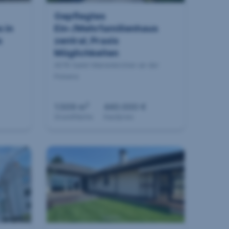
Gepflegtes
 in
Ein-/Mehrfamilienhaus
s
zentral, Praxis
Möglichkeiten
4076 Sankt Marienkirchen an der
Polsenz
2
1.509 m
440.000 €
Grundfläche
Kaufpreis