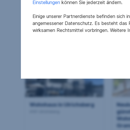
Einstellungen
können Sie jederzeit ändern.
Einige unserer Partnerdienste befinden sich 
angemessener Datenschutz. Es besteht das R
wirksamen Rechtsmittel vorbringen. Weitere 
2
692 m
395.000 €
150,3
Grundfläche
Kaufpreis
Wohnfl
Wohnhaus in Ulrichsberg
Neub
günst
4161 Ulrichsberg
Wohn
Gram