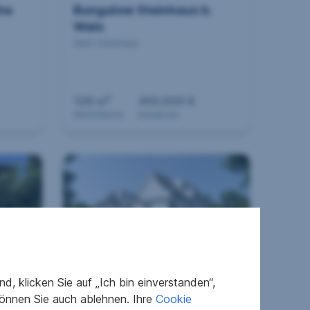
he
Bungalow Steinhaus b.
Wels
4641 Steinhaus
2
126 m
455.000 €
Wohnfläche
Kaufpreis
Exklusives Neubauprojekt
, klicken Sie auf „Ich bin einverstanden“,
in Urfahr – Reihenhaus -
önnen Sie auch ablehnen. Ihre
Cookie
Wohnen auf höchstem