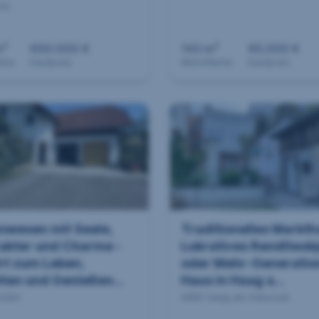
inz
2
2
m
650.000 €
143 m
95.000 €
äche
Kaufpreis
Wohnfläche
Kaufpreis
Anwesen mit Seele,
Traditionelles Markth
akter und Charme -
Lukratives Renditeob
rt zum Leben,
oder Mehr-Generatio
ten und Genießen...
Haus in Haag a...
inden
4680 Haag am Hausruck