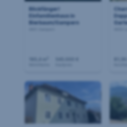
Blickfänger!
Char
Einfamilienhaus in
Dopp
Bierbaum/Gampern
Garte
4851 Gampern
4650 
2
185,4 m
545.000 €
81,36
Wohnfläche
Kaufpreis
Nutzfl