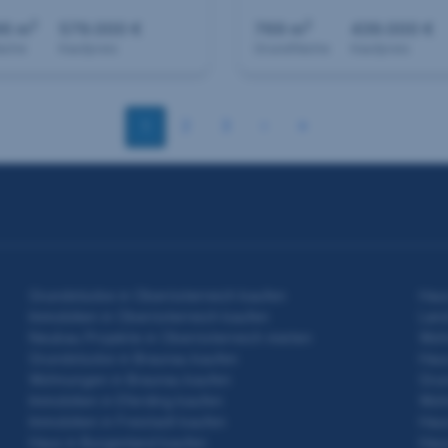
2
2
96 m
579.000 €
769 m
439.000 €
äche
Kaufpreis
Grundfläche
Kaufpreis
2
3
1
Grundstücke in Oberösterreich kaufen
Haus
Immobilien in Oberösterreich kaufen
Land
Neubau Projekte in Oberösterreich mieten
Woh
Grundstücke in Braunau kaufen
Haus
Wohnungen in Braunau kaufen
Grun
Immobilien in Eferding kaufen
Woh
Immobilien in Freistadt kaufen
Haus
Haus in Burgenland kaufen
Haus