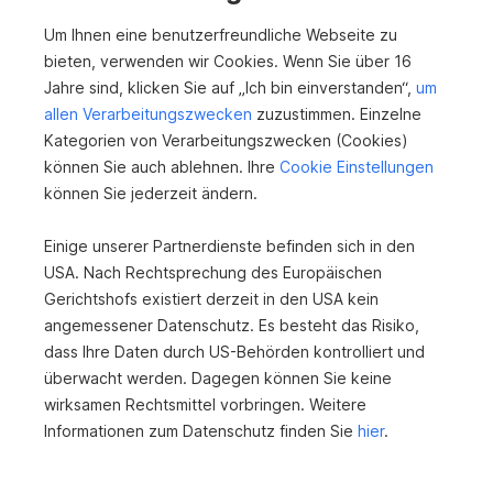
2
55,21 m
241.200 €
Um Ihnen eine benutzerfreundliche Webseite zu
Wohnfläche
Kaufpreis
bieten, verwenden wir Cookies. Wenn Sie über 16
Jahre sind, klicken Sie auf „Ich bin einverstanden“,
um
allen Verarbeitungszwecken
zuzustimmen. Einzelne
360°
Kategorien von Verarbeitungszwecken (Cookies)
können Sie auch ablehnen. Ihre
Cookie Einstellungen
können Sie jederzeit ändern.
Einige unserer Partnerdienste befinden sich in den
USA. Nach Rechtsprechung des Europäischen
Gartenfreude
Gerichtshofs existiert derzeit in den USA kein
2700 Wiener Neustadt
angemessener Datenschutz. Es besteht das Risiko,
dass Ihre Daten durch US-Behörden kontrolliert und
2
90 m
457.600 €
Wohnfläche
überwacht werden. Dagegen können Sie keine
Kaufpreis
wirksamen Rechtsmittel vorbringen. Weitere
Informationen zum Datenschutz finden Sie
hier
.
360°