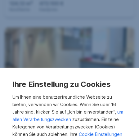
2
124,12 m
472.100 €
Nutzfläche
Kaufpreis
TOPLAGE, TOPPREIS - BÜRO/ PRAXIS beim
Ihre Einstellung zu Cookies
AUGARTEN
1200 Wien
Um Ihnen eine benutzerfreundliche Webseite zu
bieten, verwenden wir Cookies. Wenn Sie über 16
2
92 m
299.000 €
Jahre sind, klicken Sie auf „Ich bin einverstanden“,
um
Nutzfläche
Kaufpreis
allen Verarbeitungszwecken
zuzustimmen. Einzelne
Kategorien von Verarbeitungszwecken (Cookies)
können Sie auch ablehnen. Ihre
Cookie Einstellungen