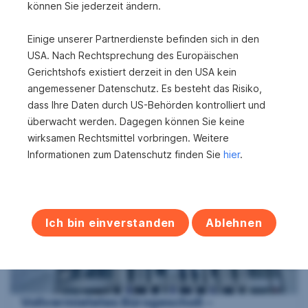
können Sie jederzeit ändern.
Einige unserer Partnerdienste befinden sich in den
USA. Nach Rechtsprechung des Europäischen
Gerichtshofs existiert derzeit in den USA kein
angemessener Datenschutz. Es besteht das Risiko,
Flexible Bürofläche in zentraler Lage!
dass Ihre Daten durch US-Behörden kontrolliert und
9500 Villach
überwacht werden. Dagegen können Sie keine
2
152 m
269.000 €
wirksamen Rechtsmittel vorbringen. Weitere
Nutzfläche
Kaufpreis
Informationen zum Datenschutz finden Sie
hier
.
Ich bin einverstanden
Ablehnen
Vollvermietetes Bürogeschoß –