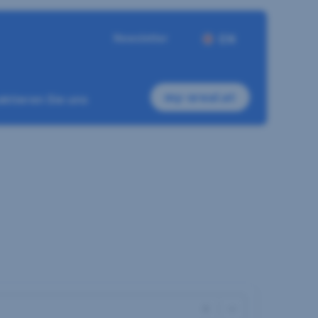
Newsletter
EN
my-sreal.at
ktieren Sie uns