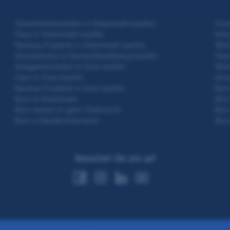
Gewerbeimmobilien in Steiermark kaufen
Gewe
Haus in Steiermark kaufen
Immo
Neubau Projekte in Steiermark kaufen
Woh
Grundstücke in Deutschlandsberg kaufen
Haus
Anlageimmobilien in Graz kaufen
Woh
Haus in Graz kaufen
Immo
Neubau Projekte in Graz kaufen
Büro
Büro in Steiermark
Büro
Büro mieten in ganz Österreich
Büro
Büro in Niederösterreich
Büro
Besuchen Sie uns auf