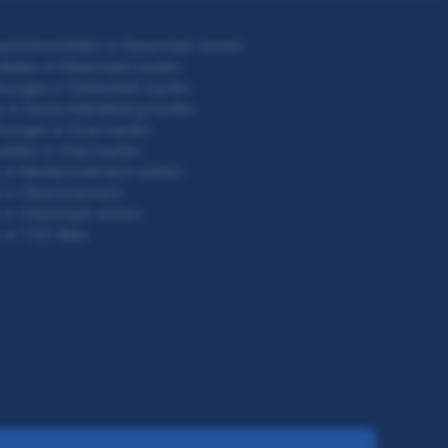
rbeimmobilien in Steiermark mieten
bilien in Steiermark kaufen
nungen in Steiermark kaufen
 in Deutschlandsberg kaufen
nungen in Graz kaufen
bilien in Graz kaufen
 in Niederösterreich mieten
 in Oberösterreich
 in Steiermark mieten
 in 1120 Wien