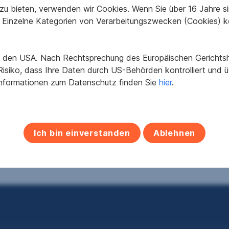
u bieten, verwenden wir Cookies. Wenn Sie über 16 Jahre sind
Einzelne Kategorien von Verarbeitungszwecken (Cookies) k
in den USA. Nach Rechtsprechung des Europäischen Gerichtsho
isiko, dass Ihre Daten durch US-Behörden kontrolliert und
Büro im Zentrum der
Büro in guter Lage in
Informationen zum Datenschutz finden Sie
hier
.
rkshauptstadt Murau
Passail
urau
8162 Passail
Ich bin einverstanden
Ablehnen
2
6 m
1.017,49 €
501,12 €
äche
Nettomiete
Nettomiete