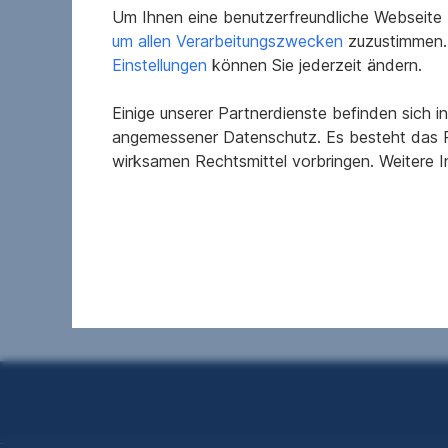
Um Ihnen eine benutzerfreundliche Webseite z
um allen Verarbeitungszwecken
zuzustimmen. 
Einstellungen
können Sie jederzeit ändern.
Einige unserer Partnerdienste befinden sich 
angemessener Datenschutz. Es besteht das R
Top-Gewerbefläche im
Ihr 
wirksamen Rechtsmittel vorbringen. Weitere 
Herzen der Stadt – Büro
Bezi
oder Ordination
8850 M
8280 Fürstenfeld
2
191,62 m
2.427,57 €
136,7
Nutzfläche
Nettomiete
Nutzfl
Seitennavigation