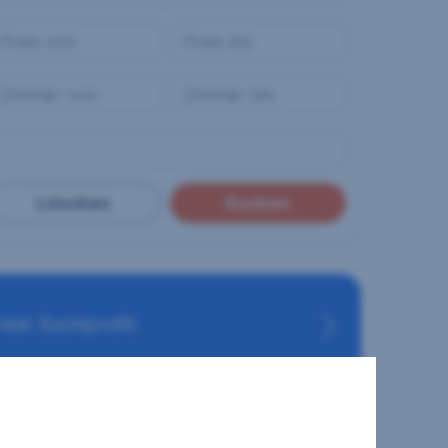
Löschen
Suchen
eal Suchprofil.