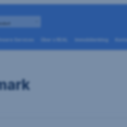
andort
(weitere
(weitere
nsere Services
Über s REAL
Immobilienblog
Konta
Optionen
Optionen
beim
beim
nächsten
nächsten
Element
Element
verfügbar)
verfügbar)
rmark