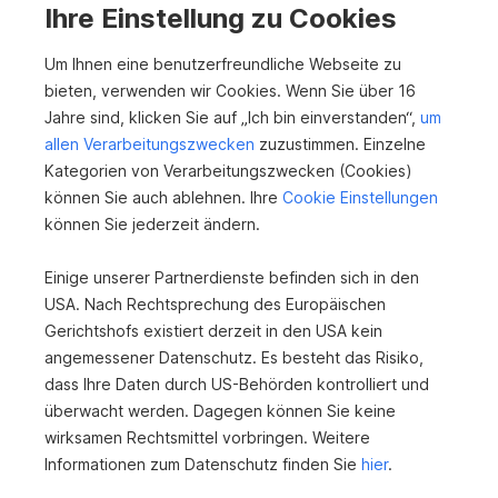
i
i
Ihre Einstellung zu Cookies
Zum Anfang
t
e
Um Ihnen eine benutzerfreundliche Webseite zu
e
bieten, verwenden wir Cookies. Wenn Sie über 16
Jahre sind, klicken Sie auf „Ich bin einverstanden“,
um
n
n
allen Verarbeitungszwecken
zuzustimmen. Einzelne
Gewerbeimmobilien in Kitzbühel kaufen
n
Kategorien von Verarbeitungszwecken (Cookies)
Grundstücke in Kitzbühel kaufen
s
können Sie auch ablehnen. Ihre
Cookie Einstellungen
a
Haus in Kitzbühel kaufen
Immobilien in Kitzbühel kaufen
können Sie jederzeit ändern.
v
Wohnungen in Kitzbühel kaufen
u
Wohnungen in Kitzbühel
i
Einige unserer Partnerdienste befinden sich in den
Grundstücke in Kitzbühel
USA. Nach Rechtsprechung des Europäischen
g
Haus in Kitzbühel
c
Gerichtshofs existiert derzeit in den USA kein
Immobilien in Kitzbühel
a
angemessener Datenschutz. Es besteht das Risiko,
Immobilien in Tirol kaufen
dass Ihre Daten durch US-Behörden kontrolliert und
Geschäftslokal in Tirol kaufen
h
t
Gewerbeimmobilien in Tirol kaufen
überwacht werden. Dagegen können Sie keine
i
Grundstücke in Tirol kaufen
wirksamen Rechtsmittel vorbringen. Weitere
e
Haus in Tirol kaufen
o
Informationen zum Datenschutz finden Sie
hier
.
Haus in Tirol