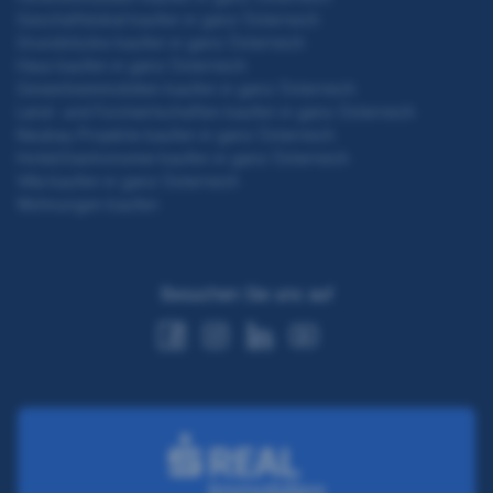
Geschäftslokal kaufen in ganz Österreich
Grundstücke kaufen in ganz Österreich
Haus kaufen in ganz Österreich
Gewerbeimmobilien kaufen in ganz Österreich
Land- und Forstwirtschaften kaufen in ganz Österreich
Neubau Projekte kaufen in ganz Österreich
Hotel/Gastronomie kaufen in ganz Österreich
Villa kaufen in ganz Österreich
Wohnungen kaufen
Besuchen Sie uns auf