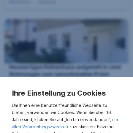
Wohnfläche
Kaufpreis
Neuwertiges Reihenhaus aufgeteilt in zwei
Wohnungen zum sensationellen Preis!
6305 Itter
Ihre Einstellung zu Cookies
2
130 m
619.000 €
Wohnfläche
Kaufpreis
Um Ihnen eine benutzerfreundliche Webseite zu
bieten, verwenden wir Cookies. Wenn Sie über 16
Jahre sind, klicken Sie auf „Ich bin einverstanden“,
um
allen Verarbeitungszwecken
zuzustimmen. Einzelne