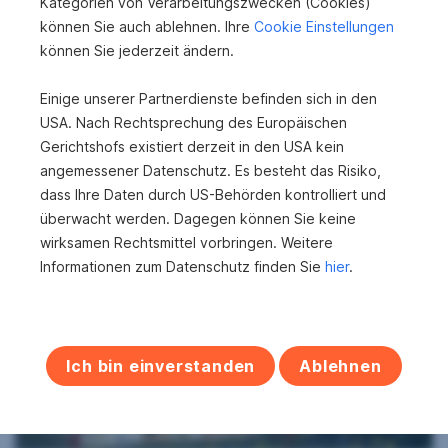
Kategorien von Verarbeitungszwecken (Cookies)
können Sie auch ablehnen. Ihre
Cookie Einstellungen
können Sie jederzeit ändern.
Einige unserer Partnerdienste befinden sich in den
Neuwertiges modernes Reiheneckhaus mit
USA. Nach Rechtsprechung des Europäischen
traumhaftem Ausblick und sensationellem
Gerichtshofs existiert derzeit in den USA kein
Preis zu...
angemessener Datenschutz. Es besteht das Risiko,
6305 Itter
dass Ihre Daten durch US-Behörden kontrolliert und
überwacht werden. Dagegen können Sie keine
2
128 m
698.000 €
wirksamen Rechtsmittel vorbringen. Weitere
Wohnfläche
Kaufpreis
Informationen zum Datenschutz finden Sie
hier
.
Ich bin einverstanden
Ablehnen