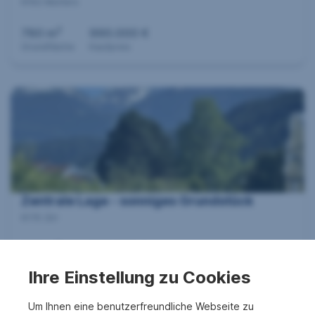
6162 Mutters
2
780 m
990.000 €
Grundfläche
Kaufpreis
Zentrale Lage - sonniges Grundstück
6170 Zirl
2
563 m
563.000 €
Grundfläche
Kaufpreis
Ihre Einstellung zu Cookies
Um Ihnen eine benutzerfreundliche Webseite zu