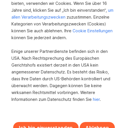
bieten, verwenden wir Cookies. Wenn Sie über 16
Jahre sind, klicken Sie auf „Ich bin einverstanden“,
um
allen Verarbeitungszwecken
zuzustimmen. Einzelne
Kategorien von Verarbeitungszwecken (Cookies)
können Sie auch ablehnen. Ihre
Cookie Einstellungen
können Sie jederzeit ändern.
Baubereit! Projektiertes Baugrundstück im
Zentrum von Inzing mit flexiblem
Einige unserer Partnerdienste befinden sich in den
Erwerbsmodell...
USA. Nach Rechtsprechung des Europäischen
6401 Inzing
Gerichtshofs existiert derzeit in den USA kein
angemessener Datenschutz. Es besteht das Risiko,
2
231 m
dass Ihre Daten durch US-Behörden kontrolliert und
Grundfläche
überwacht werden. Dagegen können Sie keine
wirksamen Rechtsmittel vorbringen. Weitere
Informationen zum Datenschutz finden Sie
hier
.
Ich bin einverstanden
Ablehnen