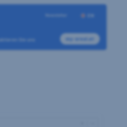
Newsletter
EN
my-sreal.at
ktieren Sie uns