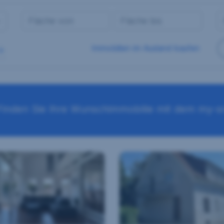
Immobilien im Ausland kaufen
Finden Sie Ihre Wunschimmobilie mit dem my-sr