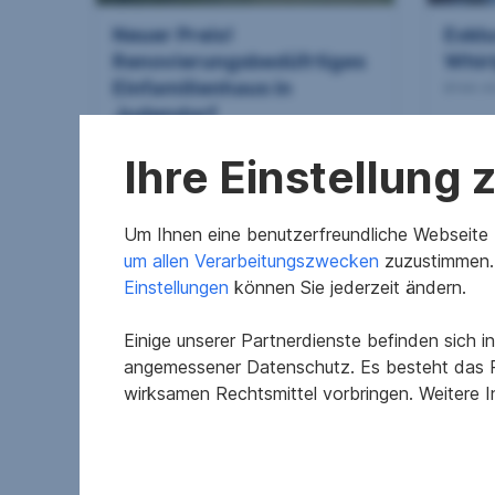
Neuer Preis!
Exkl
Renovierungsbedüfrtiges
Whir
Einfamilienhaus in
8144 A
Judendorf
8111 Judendorf
Ihre Einstellung
2
1.119 m
330.000 €
1.274
Grundfläche
Kaufpreis
Grundf
Um Ihnen eine benutzerfreundliche Webseite z
um allen Verarbeitungszwecken
zuzustimmen. 
Einstellungen
können Sie jederzeit ändern.
Einige unserer Partnerdienste befinden sich 
angemessener Datenschutz. Es besteht das R
wirksamen Rechtsmittel vorbringen. Weitere 
Charmanter Bungalow in
Zwei