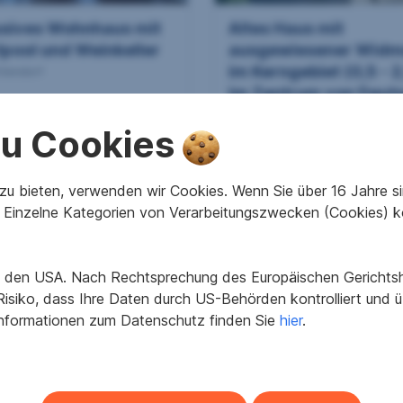
usives Wohnhaus mit
Altes Haus mit
lpool und Weinkeller
ausgewiesener Wid
im Kerngebiet (0,5 - 2
ttendorf
im Zentrum von Deutsc
8121 Deutschfeistritz
 zu Cookies
2
2
 m
795.000 €
360 m
229.000 €
läche
Kaufpreis
Grundfläche
Kaufpreis
u bieten, verwenden wir Cookies. Wenn Sie über 16 Jahre sind
Einzelne Kategorien von Verarbeitungszwecken (Cookies) k
in den USA. Nach Rechtsprechung des Europäischen Gerichtsho
isiko, dass Ihre Daten durch US-Behörden kontrolliert und
Informationen zum Datenschutz finden Sie
hier
.
familienhaus in
Großzügiges