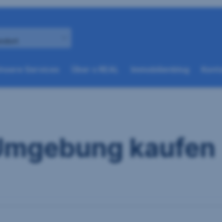
andort
(weitere
(weitere
nsere Services
Über s REAL
Immobilienblog
Konta
Optionen
Optionen
beim
beim
nächsten
nächsten
Element
Element
verfügbar)
verfügbar)
 Umgebung kaufen