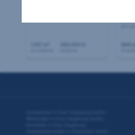
ruhiger Sackgassenlage!
ruhi
Stra
8054 Pirka
Besit
8111 St
2
1.147 m
390.000 €
869 
Grundfläche
Kaufpreis
Grundf
Seitennavigation
Grundstücke in Graz Umgebung kaufen
Wohnungen in Graz Umgebung kaufen
Immobilien in Graz Umgebung
Gewerbeimmobilien in Steiermark mieten