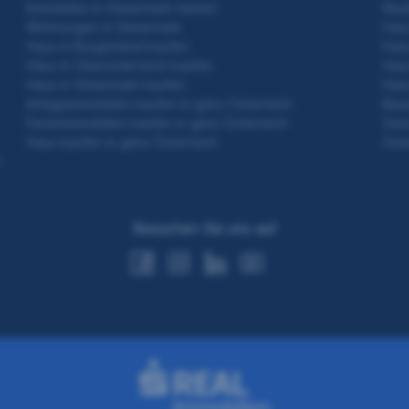
Immobilien in Steiermark mieten
Neub
Wohnungen in Steiermark
Haus
Haus in Burgenland kaufen
Haus
Haus in Oberösterreich kaufen
Haus
Haus in Steiermark kaufen
Haus
Anlageimmobilien kaufen in ganz Österreich
Baue
Ferienimmobilien kaufen in ganz Österreich
Gesc
Haus kaufen in ganz Österreich
Gewe
h
Besuchen Sie uns auf