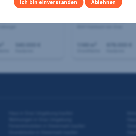
Ich bin einverstanden
Ablehnen
ger Lage in Judendorf-
Einfamilienhaus zum
ßengel sucht neue
Wohlfühlen - Nähe LK
zer!
Kainbach bei Graz
raßengel
8047 Kainbach bei Graz
2
2
m
540.000 €
1.149 m
678.000 €
läche
Kaufpreis
Grundfläche
Kaufpreis
Haus in Graz Umgebung kaufen
Imm
Wohnungen in Graz Umgebung
Hau
Ferienimmobilien in Steiermark kaufen
Gewe
Grundstücke in Steiermark kaufen
Haus