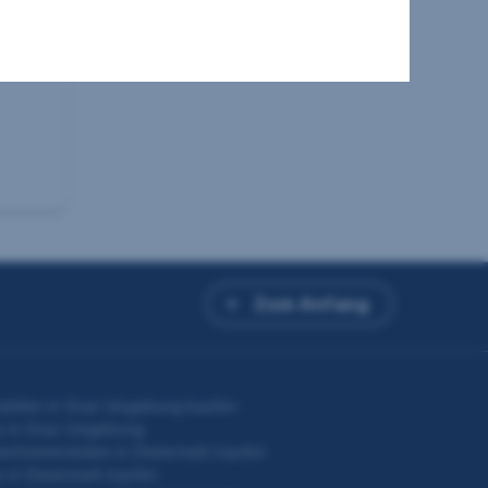
H
Zum Anfang
obilien in Graz Umgebung kaufen
s in Graz Umgebung
rbeimmobilien in Steiermark kaufen
 in Steiermark kaufen