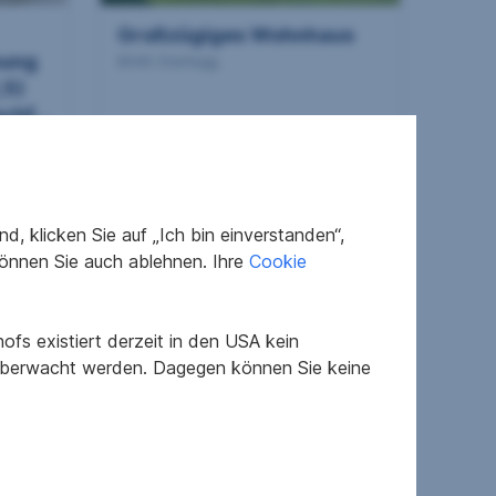
Großzügiges Wohnhaus
mung
8046 Stattegg
,5)
hf...
2
135 m
470.000 €
Wohnfläche
Kaufpreis
, klicken Sie auf „Ich bin einverstanden“,
önnen Sie auch ablehnen. Ihre
Cookie
fs existiert derzeit in den USA kein
 überwacht werden. Dagegen können Sie keine