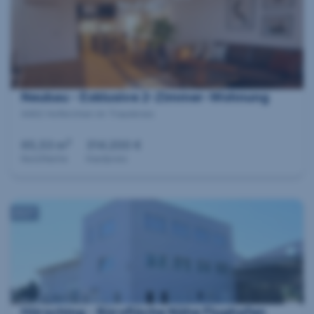
Neubau - Exklusive 2-Zimmer-Wohnung
4492 Hofkirchen im Traunkreis
2
65,53 m
314.200 €
Nutzfläche
Kaufpreis
360°
Hörsching - Bürofläche Nähe Flughafen