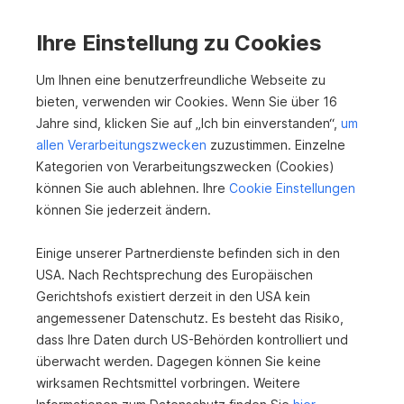
Hörsching/Flughafennähe - Ihr modernes
Büro
Ihre Einstellung zu Cookies
4063 Hörsching
Um Ihnen eine benutzerfreundliche Webseite zu
2
150 m
1.620 €
bieten, verwenden wir Cookies. Wenn Sie über 16
Nutzfläche
Nettomiete
Jahre sind, klicken Sie auf „Ich bin einverstanden“,
um
allen Verarbeitungszwecken
zuzustimmen. Einzelne
Kategorien von Verarbeitungszwecken (Cookies)
können Sie auch ablehnen. Ihre
Cookie Einstellungen
können Sie jederzeit ändern.
Einige unserer Partnerdienste befinden sich in den
USA. Nach Rechtsprechung des Europäischen
Gerichtshofs existiert derzeit in den USA kein
Spitzenangebot: 4-Zimmer-Wohnung in
angemessener Datenschutz. Es besteht das Risiko,
Asten zum fairen Preis!
dass Ihre Daten durch US-Behörden kontrolliert und
4481 Asten
überwacht werden. Dagegen können Sie keine
wirksamen Rechtsmittel vorbringen. Weitere
2
89 m
179.000 €