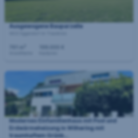
Ausgewogene Bauparzelle
4622 Eggendorf im Traunkreis
2
761 m
199.000 €
Grundfläche
Kaufpreis
Modernes Einfamilienhaus mit Pool und
Erdwärmeheizung in Wilhering mit
traumhaftem Grünb...