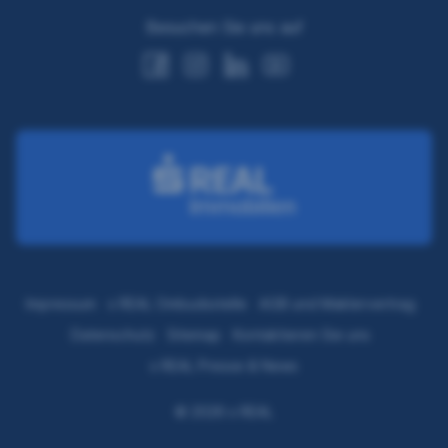
Besuchen Sie uns auf
Impressum
s REAL Ombudsstelle
AGB und Maklervertrag
Datenschutz
Sitemap
Kontaktieren Sie uns
s REAL Presse & News
© 2026 s REAL