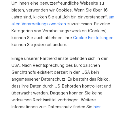
Um Ihnen eine benutzerfreundliche Webseite zu
bieten, verwenden wir Cookies. Wenn Sie über 16
Jahre sind, klicken Sie auf „Ich bin einverstanden“,
um
allen Verarbeitungszwecken
zuzustimmen. Einzelne
Kategorien von Verarbeitungszwecken (Cookies)
Neubau - Exklusive 4-Zimmer-Wohnung für
können Sie auch ablehnen. Ihre
Cookie Einstellungen
Anleger
können Sie jederzeit ändern.
4492 Hofkirchen im Traunkreis
Einige unserer Partnerdienste befinden sich in den
2
87,29 m
497.640 €
USA. Nach Rechtsprechung des Europäischen
Nutzfläche
Kaufpreis
Gerichtshofs existiert derzeit in den USA kein
angemessener Datenschutz. Es besteht das Risiko,
dass Ihre Daten durch US-Behörden kontrolliert und
überwacht werden. Dagegen können Sie keine
wirksamen Rechtsmittel vorbringen. Weitere
Informationen zum Datenschutz finden Sie
hier
.