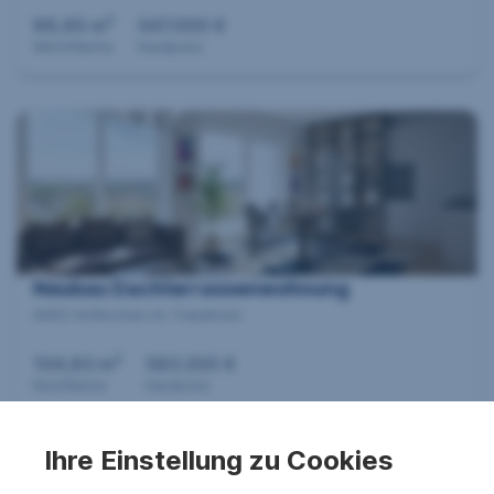
2
86,65 m
547.000 €
Wohnfläche
Kaufpreis
Neubau Dachterrassenwohnung
4492 Hofkirchen im Traunkreis
2
104,83 m
583.200 €
Nutzfläche
Kaufpreis
Ihre Einstellung zu Cookies