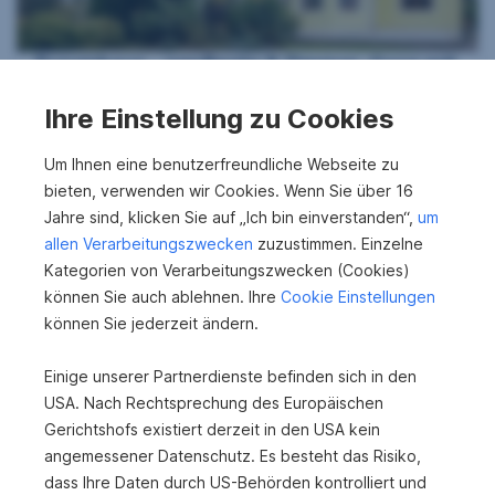
Traumhaus - gepflegte 8 Zimmer-Oase mit
großem Garten und Garage!
Ihre Einstellung zu Cookies
2013 Göllersdorf
2
Um Ihnen eine benutzerfreundliche Webseite zu
1.273 m
790.000 €
Grundfläche
Kaufpreis
bieten, verwenden wir Cookies. Wenn Sie über 16
Jahre sind, klicken Sie auf „Ich bin einverstanden“,
um
allen Verarbeitungszwecken
zuzustimmen. Einzelne
Kategorien von Verarbeitungszwecken (Cookies)
können Sie auch ablehnen. Ihre
Cookie Einstellungen
können Sie jederzeit ändern.
Einige unserer Partnerdienste befinden sich in den
USA. Nach Rechtsprechung des Europäischen
gepflegte 2 Zimmer-Wohnung, ca. 46 m²
Gerichtshofs existiert derzeit in den USA kein
angemessener Datenschutz. Es besteht das Risiko,
2130 Mistelbach
dass Ihre Daten durch US-Behörden kontrolliert und