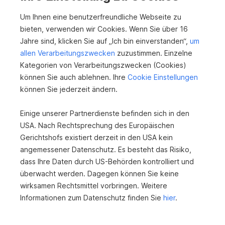
2
105 m
777.000 €
Wohnfläche
Kaufpreis
Um Ihnen eine benutzerfreundliche Webseite zu
bieten, verwenden wir Cookies. Wenn Sie über 16
Jahre sind, klicken Sie auf „Ich bin einverstanden“,
um
allen Verarbeitungszwecken
zuzustimmen. Einzelne
Kategorien von Verarbeitungszwecken (Cookies)
können Sie auch ablehnen. Ihre
Cookie Einstellungen
können Sie jederzeit ändern.
Einige unserer Partnerdienste befinden sich in den
3-Zimmer-Maisonettewohnung mit Balkon
USA. Nach Rechtsprechung des Europäischen
(vermietet)
Gerichtshofs existiert derzeit in den USA kein
angemessener Datenschutz. Es besteht das Risiko,
6973 Höchst
dass Ihre Daten durch US-Behörden kontrolliert und
2
98,86 m
225.000 €
überwacht werden. Dagegen können Sie keine
Nutzfläche
Kaufpreis
wirksamen Rechtsmittel vorbringen. Weitere
Informationen zum Datenschutz finden Sie
hier
.
S