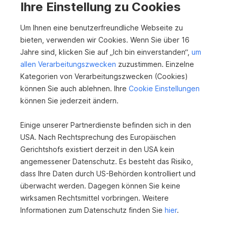
Ihre Einstellung zu Cookies
Um Ihnen eine benutzerfreundliche Webseite zu
360°
bieten, verwenden wir Cookies. Wenn Sie über 16
Jahre sind, klicken Sie auf „Ich bin einverstanden“,
um
allen Verarbeitungszwecken
zuzustimmen. Einzelne
Kategorien von Verarbeitungszwecken (Cookies)
können Sie auch ablehnen. Ihre
Cookie Einstellungen
können Sie jederzeit ändern.
Anlageobjekt mit hohem Potential
8230 Hartberg
Einige unserer Partnerdienste befinden sich in den
USA. Nach Rechtsprechung des Europäischen
2
420,25 m
698.000 €
Nutzfläche
Gerichtshofs existiert derzeit in den USA kein
Kaufpreis
angemessener Datenschutz. Es besteht das Risiko,
dass Ihre Daten durch US-Behörden kontrolliert und
überwacht werden. Dagegen können Sie keine
wirksamen Rechtsmittel vorbringen. Weitere
Informationen zum Datenschutz finden Sie
hier
.