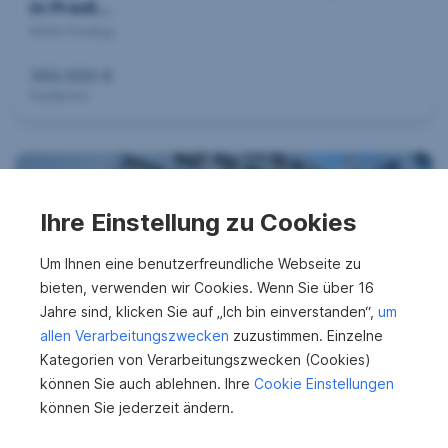
in Predi...
8504 Preding
350.000 €
Kaufpreis
Ihre Einstellung zu Cookies
Um Ihnen eine benutzerfreundliche Webseite zu
bieten, verwenden wir Cookies. Wenn Sie über 16
Jahre sind, klicken Sie auf „Ich bin einverstanden“,
um
Anlageobjekt mit vielseitiger Nutzung in
allen Verarbeitungszwecken
zuzustimmen. Einzelne
Eggenberg - Nähe FH Joanneum
Kategorien von Verarbeitungszwecken (Cookies)
8020 Graz,14.Bez.:Eggenberg
können Sie auch ablehnen. Ihre
Cookie Einstellungen
10.000.000 €
können Sie jederzeit ändern.
Kaufpreis