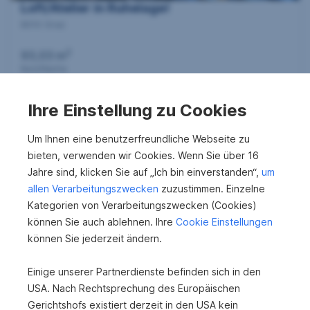
e
Loft/Atelier in Ruhelage!
8010 Graz
n
2
93,03 m
Nutzfläche
s
Ihre Einstellung zu Cookies
S
u
e
Um Ihnen eine benutzerfreundliche Webseite zu
bieten, verwenden wir Cookies. Wenn Sie über 16
c
i
Jahre sind, klicken Sie auf „Ich bin einverstanden“,
um
Zum Anfang
t
allen Verarbeitungszwecken
zuzustimmen. Einzelne
h
Kategorien von Verarbeitungszwecken (Cookies)
e
können Sie auch ablehnen. Ihre
Cookie Einstellungen
n
können Sie jederzeit ändern.
e
Anlageimmobilien in Graz kaufen
n
Wohnungen in Graz kaufen
Einige unserer Partnerdienste befinden sich in den
a
Grundstücke in Graz kaufen
USA. Nach Rechtsprechung des Europäischen
Haus in Graz kaufen
v
Gerichtshofs existiert derzeit in den USA kein
Immobilien in Graz kaufen